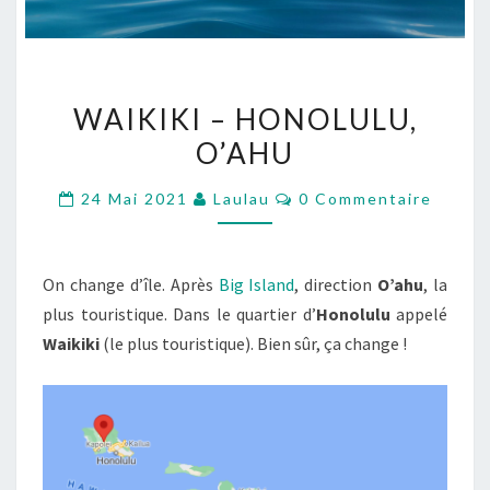
WAIKIKI
WAIKIKI – HONOLULU,
–
O’AHU
HONOLULU,
O’AHU
Commentaires
24 Mai 2021
Laulau
0 Commentaire
On change d’île. Après
Big Island
, direction
O’ahu
, la
plus touristique. Dans le quartier d’
Honolulu
appelé
Waikiki
(le plus touristique). Bien sûr, ça change !