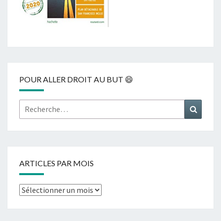
POUR ALLER DROIT AU BUT 😄
Rechercher :
Recher
ARTICLES PAR MOIS
Articles
par
mois