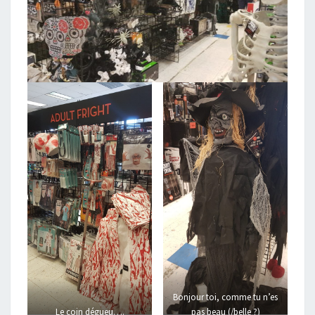
Bonjour toi, comme tu n’es
Le coin dégueu….
pas beau (/belle ?)