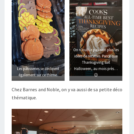
On n’oublie pas non plus les
idées de recettes. Parce que
Thanksgiving suit
Les pâtisseries se déclinent
Halloween, au mois près…
également sur ce thème.
😉
Chez Barnes and Noble, on y va aussi de sa petite déco
thématique.