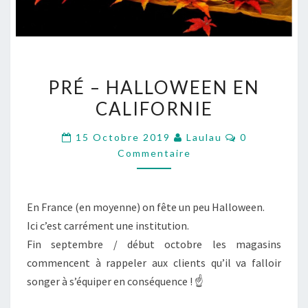
PRÉ
PRÉ – HALLOWEEN EN
–
CALIFORNIE
HALLOWEEN
EN
Commentair
15 Octobre 2019
Laulau
0
CALIFORNIE
Commentaire
En France (en moyenne) on fête un peu Halloween.
Ici c’est carrément une institution.
Fin septembre / début octobre les magasins
commencent à rappeler aux clients qu’il va falloir
songer à s’équiper en conséquence ! ☝️