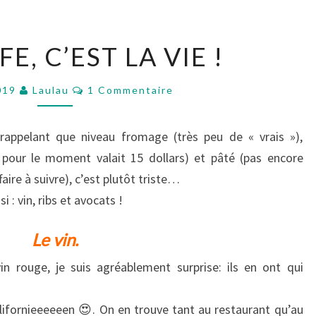
LA
E, C’EST LA VIE !
BOUFFE,
C’EST
Commentaires
2019
Laulau
1 Commentaire
LA
VIE
rappelant que niveau fromage (très peu de « vrais »),
!
é pour le moment valait 15 dollars) et pâté (pas encore
aire à suivre), c’est plutôt triste…
 : vin, ribs et avocats !
Le vin.
n rouge, je suis agréablement surprise: ils en ont qui
Californieeeeeen 😍. On en trouve tant au restaurant qu’au