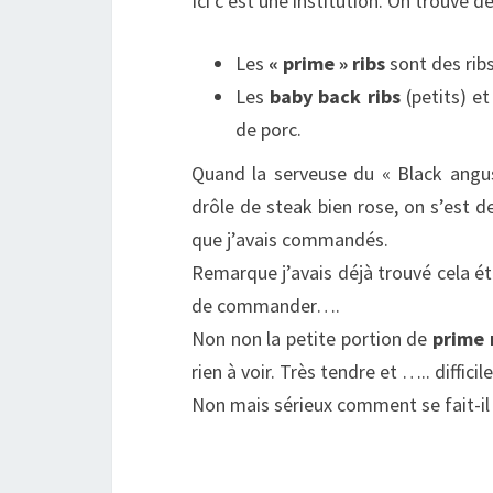
Ici c’est une institution. On trouve d
Les
« prime » ribs
sont des rib
Les
baby back ribs
(petits) et
de porc.
Quand la serveuse du « Black angus
drôle de steak bien rose, on s’est d
que j’avais commandés.
Remarque j’avais déjà trouvé cela 
de commander….
Non non la petite portion de
prime 
rien à voir. Très tendre et ….. difficil
Non mais sérieux comment se fait-il 