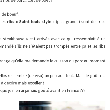
es ribs de porc…..et de boeuf !
s de boeuf.
 les
ribs « Saint louis style »
(plus grands) sont des ribs
 steakhouse » est arrivée avec ce qui ressemblait à un
emandé s’ils ne s’étaient pas trompés entre ça et les ribs
étrange qu’elle me demande la cuisson du porc au moment
ribs
ressemble (de visu) un peu au steak. Mais le goût n’a
e à décrire mais excellent !
que je n’en ai jamais goûté avant en France ???