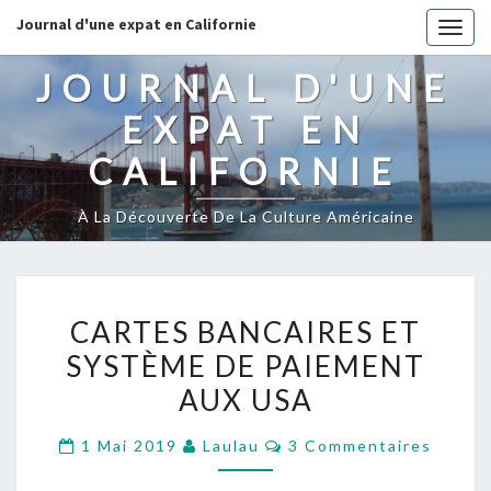
Journal d'une expat en Californie
Togg
navig
JOURNAL D'UNE
EXPAT EN
CALIFORNIE
À La Découverte De La Culture Américaine
CARTES
CARTES BANCAIRES ET
BANCAIRES
SYSTÈME DE PAIEMENT
ET
AUX USA
SYSTÈME
DE
Commentaires
1 Mai 2019
Laulau
3 Commentaires
PAIEMENT
AUX