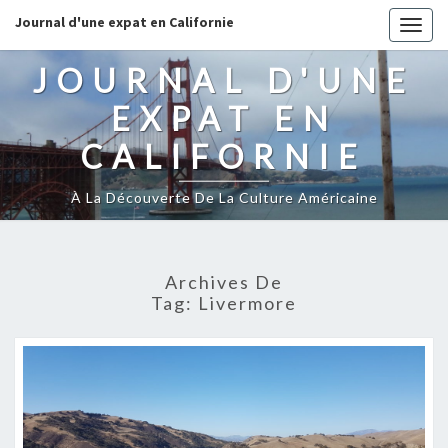
Journal d'une expat en Californie
Togg
navig
JOURNAL D'UNE
EXPAT EN
CALIFORNIE
À La Découverte De La Culture Américaine
Archives De
Tag:
Livermore