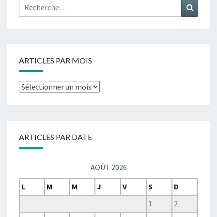
Rechercher :
Recher
ARTICLES PAR MOIS
Articles
par
mois
ARTICLES PAR DATE
AOÛT 2026
L
M
M
J
V
S
D
1
2