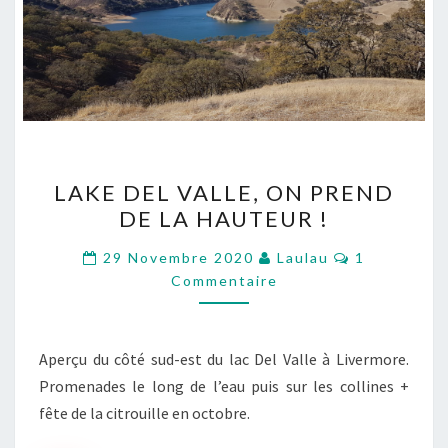
LAKE
LAKE DEL VALLE, ON PREND
DEL
DE LA HAUTEUR !
VALLE,
ON
Commentair
29 Novembre 2020
Laulau
1
PREND
Commentaire
DE
LA
Aperçu du côté sud-est du lac Del Valle à Livermore.
HAUTEUR
Promenades le long de l’eau puis sur les collines +
!
fête de la citrouille en octobre.