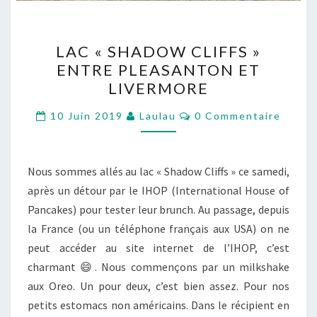
LAC
LAC « SHADOW CLIFFS »
« SHADOW
ENTRE PLEASANTON ET
CLIFFS »
LIVERMORE
ENTRE
PLEASANTON
Commentaires
10 Juin 2019
Laulau
0 Commentaire
ET
LIVERMORE
Nous sommes allés au lac « Shadow Cliffs » ce samedi,
après un détour par le IHOP (International House of
Pancakes) pour tester leur brunch. Au passage, depuis
la France (ou un téléphone français aux USA) on ne
peut accéder au site internet de l’IHOP, c’est
charmant 😄. Nous commençons par un milkshake
aux Oreo. Un pour deux, c’est bien assez. Pour nos
petits estomacs non américains. Dans le récipient en