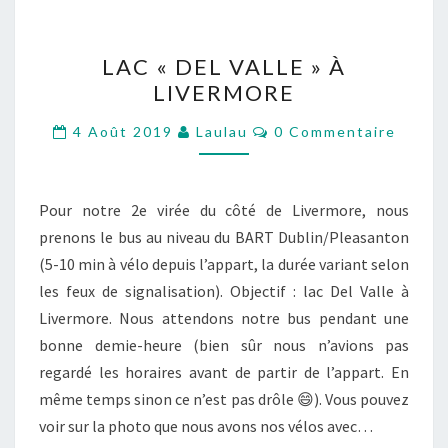
LAC
LAC « DEL VALLE » À
« DEL
LIVERMORE
VALLE »
À
Commentaires
4 Août 2019
Laulau
0 Commentaire
LIVERMORE
Pour notre 2e virée du côté de Livermore, nous
prenons le bus au niveau du BART Dublin/Pleasanton
(5-10 min à vélo depuis l’appart, la durée variant selon
les feux de signalisation). Objectif : lac Del Valle à
Livermore. Nous attendons notre bus pendant une
bonne demie-heure (bien sûr nous n’avions pas
regardé les horaires avant de partir de l’appart. En
même temps sinon ce n’est pas drôle 😄). Vous pouvez
voir sur la photo que nous avons nos vélos avec…