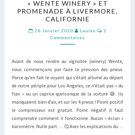
« WENTE WINERY » ET
WINERY »
PROMENADE À LIVERMORE,
ET
CALIFORNIE
PROMENADE
À
Commentaire
26 Janvier 2020
Laulau
2
LIVERMORE,
Commentaires
CALIFORNIE
Avant de nous rendre au vignoble (winery) Wente,
nous commençons par faire la pression des pneus.
Parce qu’en fait le voyant qui s’était allumé au départ
de notre périple pour Los Angeles, ce n’était pas « du
flan » ou un caprice quelconque de la voiture 😅. Ils
manquaient bien d’air, et sur les 4 pneus ! Point positif
le compresseur est gratuit. Point négatif il faut
comprendre comment il fonctionne. Aucun « écran »
baromètre. Nulle part … 🤔 Avec les explications du…