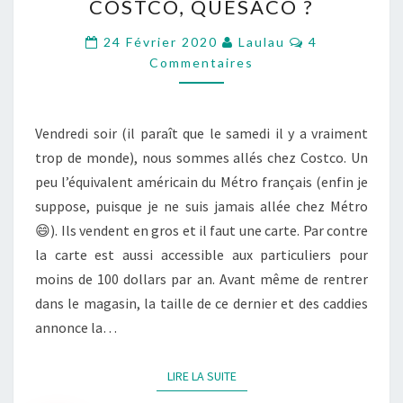
COSTCO, QUÈSACO ?
QUÈSACO
?
Commentaire
24 Février 2020
Laulau
4
Commentaires
Vendredi soir (il paraît que le samedi il y a vraiment
trop de monde), nous sommes allés chez Costco. Un
peu l’équivalent américain du Métro français (enfin je
suppose, puisque je ne suis jamais allée chez Métro
😄). Ils vendent en gros et il faut une carte. Par contre
la carte est aussi accessible aux particuliers pour
moins de 100 dollars par an. Avant même de rentrer
dans le magasin, la taille de ce dernier et des caddies
annonce la…
LIRE LA SUITE
LIRE LA SUITE