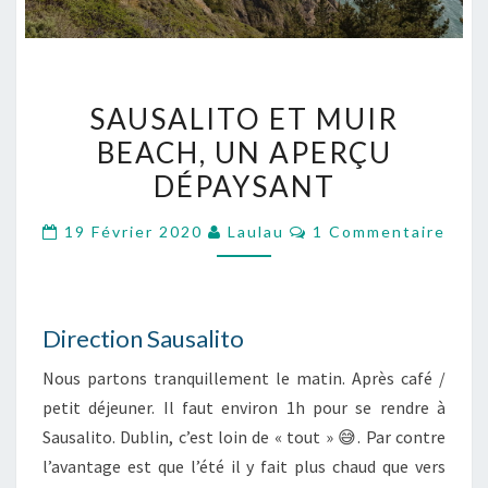
SAUSALITO
SAUSALITO ET MUIR
ET
BEACH, UN APERÇU
MUIR
DÉPAYSANT
BEACH,
UN
Commentaires
19 Février 2020
Laulau
1 Commentaire
APERÇU
DÉPAYSANT
Direction Sausalito
Nous partons tranquillement le matin. Après café /
petit déjeuner. Il faut environ 1h pour se rendre à
Sausalito. Dublin, c’est loin de « tout » 😅. Par contre
l’avantage est que l’été il y fait plus chaud que vers