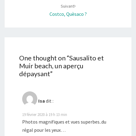
Suivant
Costco, Quèsaco ?
One thought on “
Sausalito et
Muir beach, un aperçu
dépaysant
”
Isa
dit :
19 février 2020 à 19 h 13 min
Photos magnifiques et vues superbes..du
régal pour les yeux…