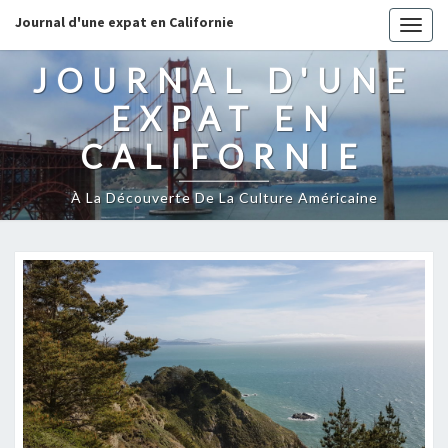
Journal d'une expat en Californie
Togg
navig
JOURNAL D'UNE
EXPAT EN
CALIFORNIE
À La Découverte De La Culture Américaine